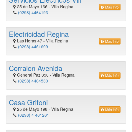
25 de Mayo 166
-
Villa Regina
Más Info
(0298) 4464193
Electricidad Regina
Las Heras 47
-
Villa Regina
Más Info
(0298) 4461699
Corralon Avenida
General Paz 350
-
Villa Regina
Más Info
(0298) 4464530
Casa Grifoni
25 de Mayo 198
-
Villa Regina
Más Info
(0298) 4 461261